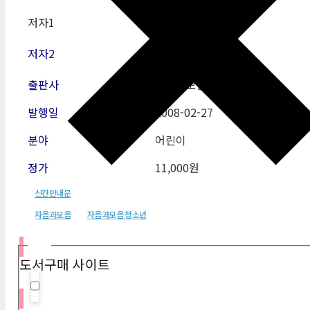
저자1
이명수
저자2
출판사
자음과모음
발행일
2008-02-27
분야
어린이
정가
11,000원
신간안내문
자음과모음
자음과모음 청소년
필터
도서구매 사이트
Hidden label