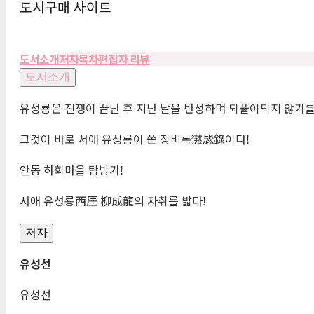
도서구매 사이트
도서소개
저자
목차
편집자 리뷰
도서소개
유성룡은 전쟁이 끝난 후 지난 날을 반성하며 되풀이되지 않기를
그것이 바로 서애 유성룡이 쓴 징비록
懲毖錄
이다!
안동 하회마을 탐방기!
서애 유성룡
西厓
柳成龍
의 자취를 밟다!
저자
유성선
유성선