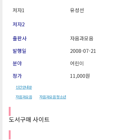
저자1
유성선
저자2
출판사
자음과모음
발행일
2008-07-21
분야
어린이
정가
11,000원
신간안내문
자음과모음
자음과모음 청소년
도서구매 사이트