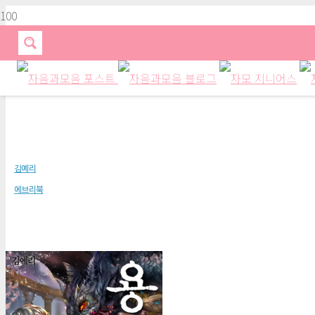
용의 신전 5권
김예리
에브리북