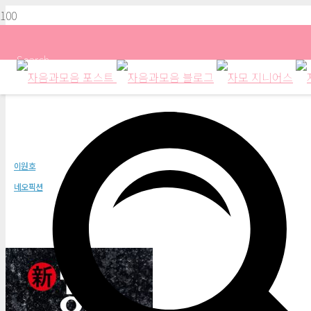
Search
新 밤의 대통령 2권
이원호
네오픽션