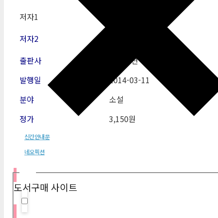
저자1
이원호
저자2
출판사
네오픽션
발행일
2014-03-11
분야
소설
정가
3,150원
신간안내문
네오픽션
필터
도서구매 사이트
Hidden label