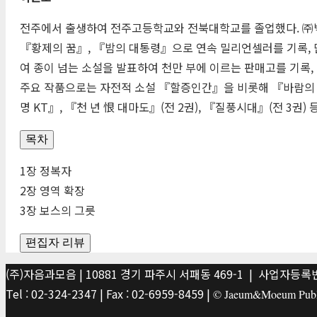
전주에서 출생하여 전주고등학교와 전북대학교를 졸업했다. ㈜백
『황제의 꿈』, 『밤의 대통령』으로 연속 밀리언셀러를 기록, 단
여 종이 넘는 소설을 발표하여 천만 부에 이르는 판매고를 기록,
주요 작품으로는 자전적 소설 『할증인간』을 비롯해 『바람의 칼』
명
KT
』, 『천 년
恨
대마도』(전 2권), 『질풍시대』(전 3권) 
목차
1장 정복자
2장 영역 확장
3장 보스의 그릇
편집자 리뷰
(주)자음과모음 | 10881 경기 파주시 서패동 469-1 | 사업자등록번호
Tel : 02-324-2347 | Fax : 02-6959-8459 |
© Jaeum&Moeum Publis