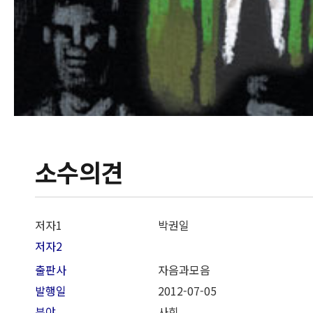
소수의견
저자1
박권일
저자2
출판사
자음과모음
발행일
2012-07-05
분야
사회