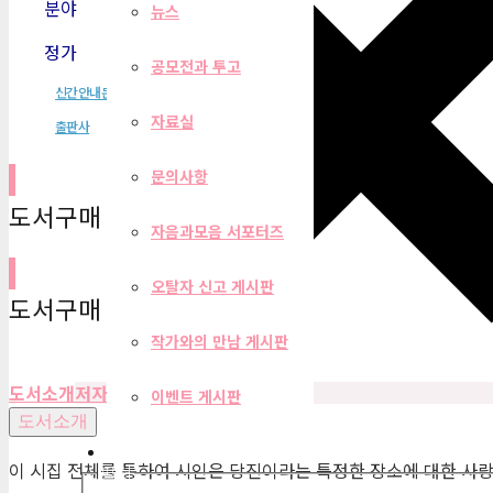
분야
시/에세이
뉴스
정가
12,000원
공모전과 투고
신간안내문
자료실
출판사
문의사항
도서구매 사이트
자음과모음 서포터즈
오탈자 신고 게시판
도서구매 사이트
작가와의 만남 게시판
도서소개
저자
목차
편집자 리뷰
이벤트 게시판
도서소개
이 시집 전체를 통하여 시인은 당진이라는 특정한 장소에 대한 사랑
필터