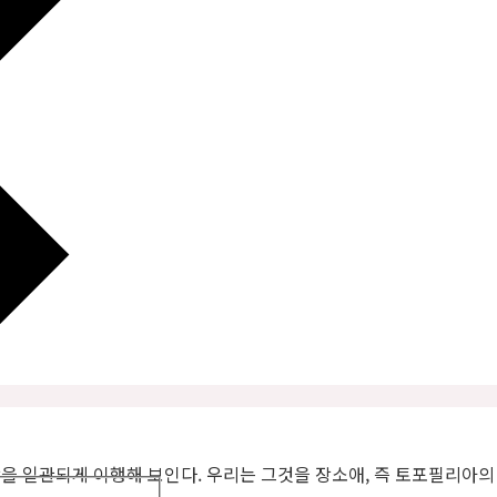
을 일관되게 이행해 보인다. 우리는 그것을 장소애, 즉 토포필리아의