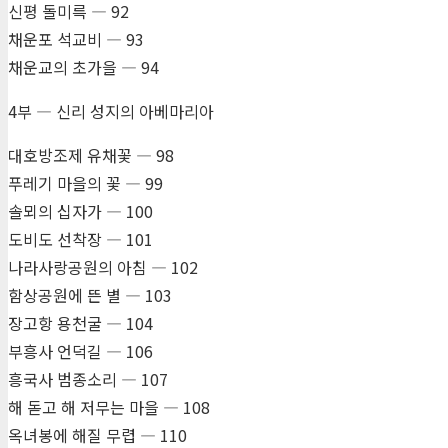
신평 돌미륵 ― 92
채운포 석교비 ― 93
채운교의 초가을 ― 94
4부 ― 신리 성지의 아베마리아
대호방조제 유채꽃 ― 98
푸레기 마을의 꽃 ― 99
솔뫼의 십자가 ― 100
도비도 선착장 ― 101
나라사랑공원의 아침 ― 102
함상공원에 뜬 별 ― 103
장고항 용천굴 ― 104
부흥사 언덕길 ― 106
흥국사 범종소리 ― 107
해 돋고 해 저무는 마을 ― 108
옥녀봉에 해질 무렵 ― 110