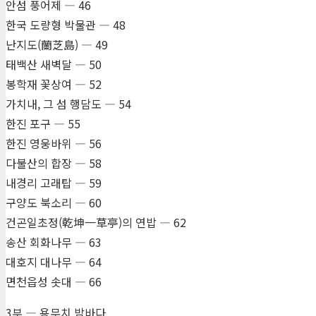
안섬 풍어제 ― 46
한국 도량형 박물관 ― 48
난지도(蘭芝島) ― 49
태백산 새벽달 ― 50
봉학재 꽃상여 ― 52
가치내, 그 섬 행담도 ― 54
한진 포구 ― 55
한진 영웅바위 ― 56
다불산의 합장 ― 58
내경리 고래탑 ― 59
구양도 북소리 ― 60
건곤일초정(乾坤一草亭)의 연밥 ― 62
송산 회화나무 ― 63
대호지 대나무 ― 64
면천읍성 솟대 ― 66
3부 ― 용무치 밤바다