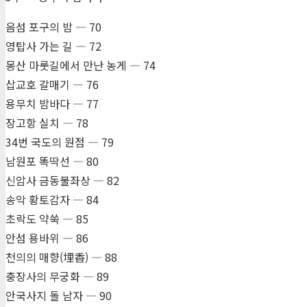
음섬 포구의 밤 ― 70
영탑사 가는 길 ― 72
몽산 마룻길에서 만난 농게 ― 74
삽교호 갈매기 ― 76
용무치 밤바다 ― 77
장고항 실치 ― 78
34번 국도의 원점 ― 79
남원포 똑딱선 ― 80
신암사 금동불좌상 ― 82
송악 황토감자 ― 84
초락도 약쑥 ― 85
안섬 용바위 ― 86
천의의 매향(埋香) ― 88
충장사의 무궁화 ― 89
안국사지 돌 남자 ― 90