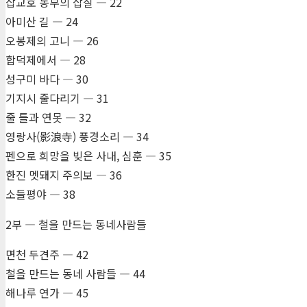
삽교호 농부의 삽질 ― 22
아미산 길 ― 24
오봉제의 고니 ― 26
합덕제에서 ― 28
성구미 바다 ― 30
기지시 줄다리기 ― 31
줄 틀과 연못 ― 32
영랑사(影浪寺) 풍경소리 ― 34
펜으로 희망을 빚은 사내, 심훈 ― 35
한진 멧돼지 주의보 ― 36
소들평야 ― 38
2부 ― 철을 만드는 동네사람들
면천 두견주 ― 42
철을 만드는 동네 사람들 ― 44
해나루 연가 ― 45