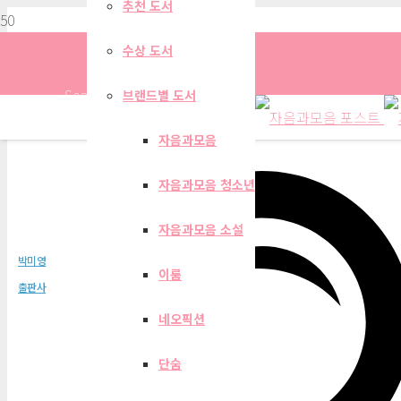
추천 도서
수상 도서
Search
브랜드별 도서
자음과모음
자음과모음 청소년
해나루 당진별곡
자음과모음 소설
박미영
이룸
출판사
네오픽션
단숨