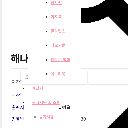
꼼지락
이지북
얼리틴스
네오카툰
해나루 당진별곡
강같은 평화
에브리북
저자1
박미영
계간지
저자2
독자지원 & 소통
출판사
예옥
공지사항
발행일
2015-01-30