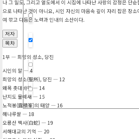
나 그 밀도, 그리고 열도에서 이 시집에 나타난 사랑의 감정은 단
으로 나타난 것이 아니요, 시인 자신의 마음속 깊이 자리 잡은 장소
여 깎고 다듬은 노력과 인내의 소산이다.
Hidden label
저자
목차
Hidden label
1부 ― 희망의 성소, 당진
Hidden label
시인의 말 ― 4
희망의 성소(聖所), 당진 ― 12
왜목 촛대바위 ― 14
Hidden label
난지도 물떼새 ― 15
노적봉(露積峯)의 태양 ― 16
해나루쌀 ― 18
오룡산 백사(白蛇) ― 19
서해대교의 기억 ― 20