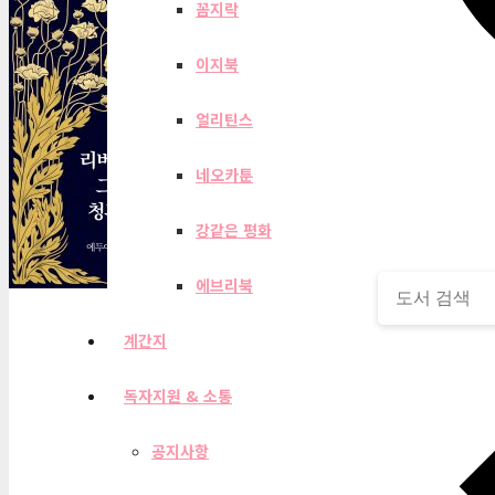
꼼지락
이지북
얼리틴스
네오카툰
강같은 평화
에브리북
계간지
독자지원 & 소통
공지사항