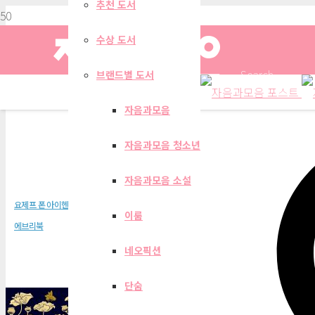
추천 도서
수상 도서
Search
브랜드별 도서
자음과모음
자음과모음 청소년
리버타스와 그녀의 청
자음과모음 소설
요제프 폰 아이헨도르프
이룸
에브리북
네오픽션
단숨