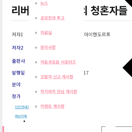
뉴스
리버타스와 그녀의 청혼자들
공모전과 투고
자료실
저자1
요제프 폰 아이헨도르프
저자2
문의사항
출판사
에브리북
자음과모음 서포터즈
발행일
2018-02-17
오탈자 신고 게시판
분야
소설
작가와의 만남 게시판
정가
2,900원
이벤트 게시판
신간안내문
에브리북
필터