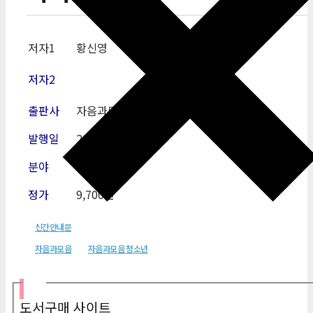
저자1
황신영
저자2
출판사
자음과모음
발행일
2011-10-31
분야
청소년
정가
9,700원
신간안내문
자음과모음
자음과모음 청소년
필터
도서구매 사이트