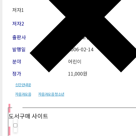
저자1
윤무학
저자2
출판사
자음과모음
발행일
2006-02-14
분야
어린이
정가
11,000원
신간안내문
자음과모음
자음과모음 청소년
필터
도서구매 사이트
Hidden label