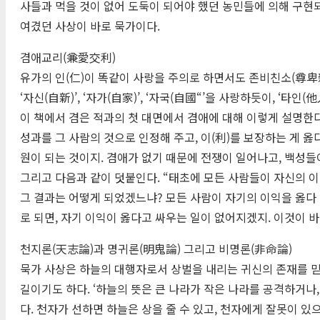
사들과 먹을 것이 없어 도둑이 되어야 했던 농민들에 의해 구현
여겼던 사상이 바로 묵가이다.
겸애교리(兼愛交利)
유가의 인(仁)이 똑같이 사랑을 주의로 하면서도 존비친소(尊卑
‘자신(自新)’, ‘자가(自家)’, ‘자국(自國“’을 사랑하듯이, ‘타인(他
이 책에서 겸은 적과의 첫 대면에서 겸애에 대해 이렇게 설명한다.
성과를 그 사람의 것으로 인정해 주고, 이(利)를 보장하는 게 옳
원이 되는 것이지. 겸애가 없기 때문에 전쟁이 일어나고, 백성들
그리고 다음과 같이 덧붙인다. “태초에 모든 사람들이 자신의 이
그 결과는 어떻게 되었겠느냐? 모든 사람이 자기의 이익을 옳다
로 되면, 자기 이익이 옳다고 싸우는 일이 없어지겠지. 이것이 
천지론(天志論)과 명귀론(明鬼論) 그리고 비명론(非命論)
묵가 사상은 하늘의 대행자로서 상벌을 내리는 귀신의 존재를 믿는
길이기도 하다. ‘하늘의 뜻은 큰 나라가 작은 나라를 공격하거나
다. 천자가 선하면 하늘은 상을 줄 수 있고, 천자에게 잘못이 있