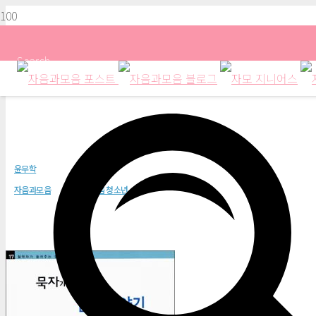
Search
묵자가 들려주는 겸애 이야기
윤무학
자음과모음
자음과모음 청소년