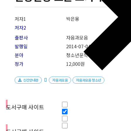
저자1
박은몽
저자2
출판사
자음과모음
발행일
2014-07-04
분야
청소년문학
정가
12,000원
신간안내문
자음과모음
자음과모음 청소년
필터
Hidden label
도서구매 사이트
Hidden label
Hidden label
Hidden label