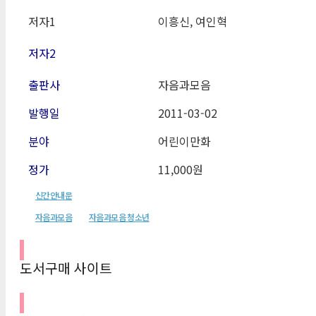
저자1
이흥신, 여인혁
저자2
출판사
자음과모음
발행일
2011-03-02
분야
어린이만화
정가
11,000원
신간안내문
자음과모음
자음과모음 청소년
도서구매 사이트