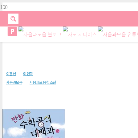
만화 수학공식 대백과 5권
이흥신
여인혁
자음과모음
자음과모음 청소년