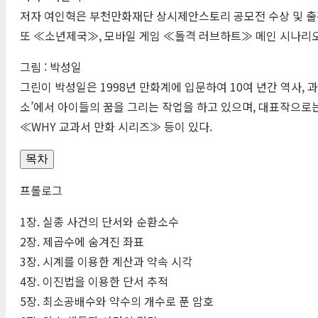
저자 여인혁은 부천만화재단 상시제안스토리 공모전 수상 및 출
또 ≪소년제국≫, 모바일 게임 ≪돌격 러브하트≫ 메인 시나리오
그림 : 박성일
그린이 박성일은 1998년 만화계에 입문하여 10여 년간 역사, 
소’에서 아이들의 꿈을 그리는 작업을 하고 있으며, 대표작으로
≪
WHY
교과서 만화 시리즈≫ 등이 있다.
목차
프롤로그
1장. 실종 사건의 단서와 순환소수
2장. 제곱수에 숨겨진 좌표
3장. 시계를 이용한 계산과 약속 시각
4장. 이진법을 이용한 단서 추적
5장. 최소공배수와 약수의 개수로 푼 암호