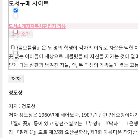
도서구매 사이트
Hidden label
도서소개
저자
목차
편집자 리뷰
도서소개
Hidden label
『마음오를꽃』은 두 명의 학생이 각자의 이유로 자살을 택한 이
곳 없는 아이들이 세상으로 내몰렸을 때 자신을 지키는 것이 얼
Hidden label
받게 되는 심판과 남겨진 자들, 즉, 두 학생의 가족들이 겪는
저자
정도상
저자 : 정도상
저자 정도상은 1960년에 태어났다. 1987년 단편 ?십오방
『찔레꽃』 등이 있고 장편소설로는 『누망』 『낙타』 『은행나
집 『찔레꽃』으로 제25회 요산문학상, 제7회 아름다운 작가상