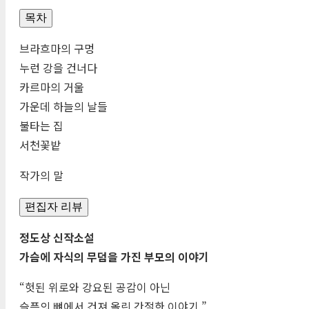
목차
브라흐마의 구멍
누런 강을 건너다
카르마의 거울
가운데 하늘의 날들
불타는 집
서천꽃밭
작가의 말
편집자 리뷰
정도상 신작소설
가슴에 자식의 무덤을 가진 부모의 이야기
“헛된 위로와 강요된 공감이 아닌
슬픔의 뼈에서 건져 올린 간절한 이야기.”