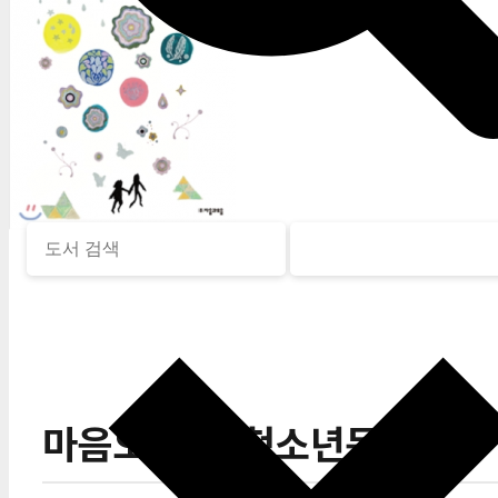
마음오를 꽃(청소년문학48)