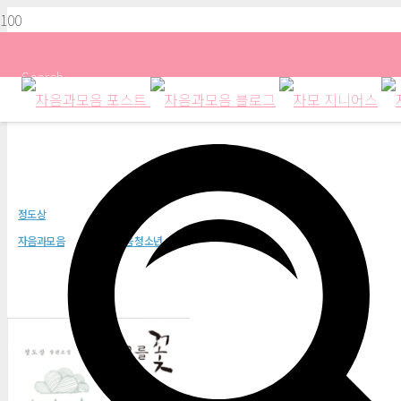
Search
마음오를 꽃(청소년문학48)
정도상
자음과모음
자음과모음 청소년