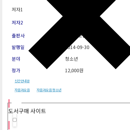
저자1
정도상
저자2
출판사
자음과모음
발행일
2014-09-30
분야
청소년
정가
12,000원
신간안내문
자음과모음
자음과모음 청소년
필터
도서구매 사이트
Hidden label