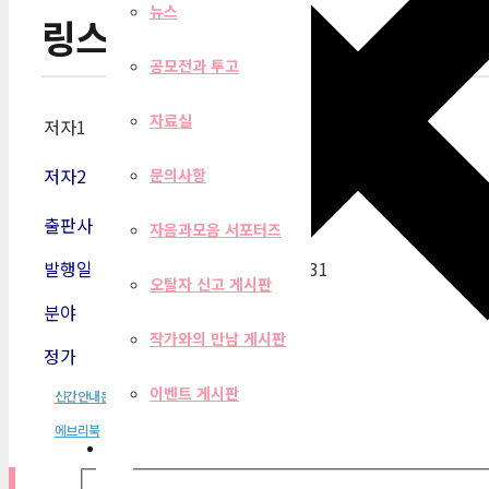
뉴스
링스 4권
공모전과 투고
자료실
저자1
홍성호
저자2
문의사항
출판사
에브리북
자음과모음 서포터즈
발행일
2002-03-31
오탈자 신고 게시판
분야
소설
작가와의 만남 게시판
정가
7,500원
이벤트 게시판
신간안내문
에브리북
필터