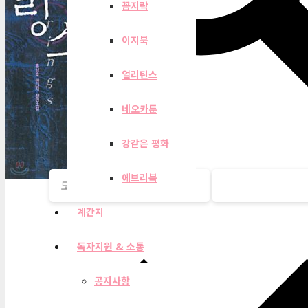
꼼지락
이지북
얼리틴스
네오카툰
강같은 평화
에브리북
계간지
독자지원 & 소통
공지사항