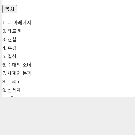
목차
1. 비 아래에서
2. 테르벤
3. 진실
4. 흑검
5. 결심
6. 수해의 소녀
7. 세계의 붕괴
8. 그리고
9. 신세계
10. 월가
편집자 리뷰
(주)자음과모음 | 10881 경기 파주시 서패동 469-1 | 사업자등록번호
Tel : 02-324-2347 | Fax : 02-6959-8459 |
© Jaeum&Moeum Publis