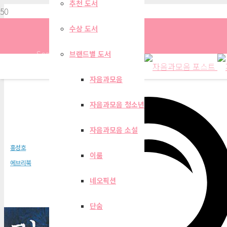
추천 도서
수상 도서
Search
브랜드별 도서
자음과모음
자음과모음 청소년
링스 4권
자음과모음 소설
홍성호
이룸
에브리북
네오픽션
단숨