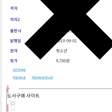
저자
송은영
저자2
출판사
자음과모음
발행일
2010-09-01
분야
청소년
정가
9,700원
신간안내문
자음과모음
자음과모음 청소년
필터
도서구매 사이트
Hidden label