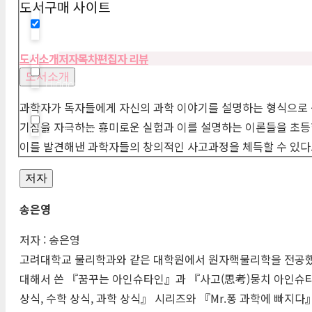
도서구매 사이트
Hidden label
도서소개
저자
목차
편집자 리뷰
도서소개
Hidden label
과학자가 독자들에게 자신의 과학 이야기를 설명하는 형식으로 
기심을 자극하는 흥미로운 실험과 이를 설명하는 이론들을 초등
Hidden label
이를 발견해낸 과학자들의 창의적인 사고과정을 체득할 수 있다
저자
송은영
저자 : 송은영
고려대학교 물리학과와 같은 대학원에서 원자핵물리학을 전공했다
대해서 쓴 『꿈꾸는 아인슈타인』과 『사고(
思考
)뭉치 아인슈
상식, 수학 상식, 과학 상식』 시리즈와 『
Mr
.퐁 과학에 빠지다』