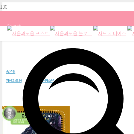
Search
라플라스가 들려주는 천체물리학 
송은영
자음과모음
자음과모음 청소년