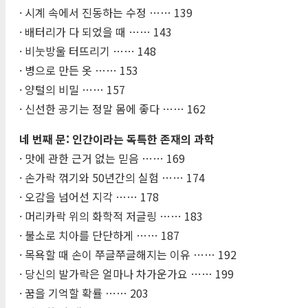
· 시계 속에서 진동하는 수정 …… 139
· 배터리가 다 되었을 때 …… 143
· 비눗방울 터뜨리기 …… 148
· 병으로 만든 옷 …… 153
· 양털의 비밀 …… 157
· 신선한 공기는 정말 몸에 좋다 …… 162
네 번째 문: 인간이라는 독특한 존재의 과학
· 맛에 관한 근거 없는 믿음 …… 169
· 손가락 꺾기와 50년간의 실험 …… 174
· 오감을 넘어선 지각 …… 178
· 머리카락 위의 화학적 저글링 …… 183
· 불소로 치아를 단단하게 …… 187
· 목욕할 때 손이 쭈글쭈글해지는 이유 …… 192
· 당신의 발가락은 얼마나 차가운가요 …… 199
· 꿈을 기억할 확률 …… 203