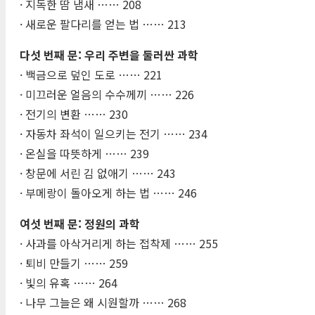
· 지독한 땀 냄새 …… 208
· 새로운 팔다리를 얻는 법 …… 213
다섯 번째 문: 우리 주변을 둘러싼 과학
· 백금으로 덮인 도로 …… 221
· 미끄러운 얼음의 수수께끼 …… 226
· 전기의 변환 …… 230
· 자동차 좌석이 일으키는 전기 …… 234
· 온실을 따뜻하게 …… 239
· 창문에 서린 김 없애기 …… 243
· 부메랑이 돌아오게 하는 법 …… 246
여섯 번째 문: 정원의 과학
· 사과를 아삭거리게 하는 접착제 …… 255
· 퇴비 만들기 …… 259
· 빛의 유혹 …… 264
· 나무 그늘은 왜 시원할까 …… 268