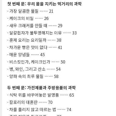
첫 번째 문: 우리 몸을 지키는 먹거리의 과학
· 가장 달콤한 물질 …… 21
· 케이크의 비밀 …… 26
· 새우 크래커를 만들 때 …… 29
· 달걀흰자가 불투명해지는 이유 …… 33
· 훈제 요리는 요리일까 …… 38
· 차가운 빵은 맛이 없다 …… 41
· 매운 양념들 …… 45
· 비스킷인가, 케이크인가 …… 50
· 병, 와인, 그리고 산소 …… 54
· 양파 속의 최루 물질 …… 58
두 번째 문: 가전제품과 주방용품의 과학
· 식탁 위를 바꾸어놓은 발명품 …… 65
· 칼로리의 대혼란 …… 70
· 차를 흘리지 않고 따르는 법 …… 74