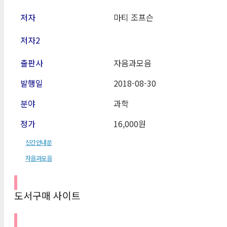
저자
마티 조프슨
저자2
출판사
자음과모음
발행일
2018-08-30
분야
과학
정가
16,000원
신간안내문
자음과모음
도서구매 사이트