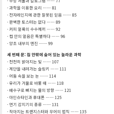
· 주방 저울과 킬로그램 …… 77
· 과학을 이용한 요리 …… 81
· 전자레인지에 관한 잘못된 믿음 …… 85
· 완벽한 토스터는 없다 …… 89
· 커피 얼룩의 수수께끼 …… 92
· 컵 안의 얼음은 특별하다 …… 96
· 양초 내부의 엔진 …… 99
세 번째 문: 집 안팎에 숨어 있는 놀라운 과학
· 천천히 밝아지는 빛 …… 107
· 계단을 내려가는 슬링키 …… 111
· 어둠 속을 보는 눈 …… 114
· 유리가 거울로 바뀔 때 …… 118
· 배수구로 빠지는 물의 방향 …… 121
· 아인슈타인과 휴대폰 …… 125
· 연기 감지기의 종류 …… 131
· 작아지는 트랜지스터와 무어의 법칙 …… 135