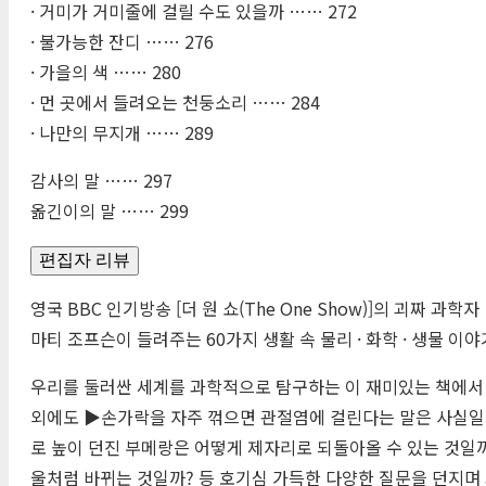
· 거미가 거미줄에 걸릴 수도 있을까 …… 272
· 불가능한 잔디 …… 276
· 가을의 색 …… 280
· 먼 곳에서 들려오는 천둥소리 …… 284
· 나만의 무지개 …… 289
감사의 말 …… 297
옮긴이의 말 …… 299
편집자 리뷰
영국 BBC 인기방송 [더 원 쇼(The One Show)]의 괴짜 과학자
마티 조프슨이 들려주는 60가지 생활 속 물리 · 화학 · 생물 이야
우리를 둘러싼 세계를 과학적으로 탐구하는 이 재미있는 책에서 ‘더
외에도 ▶손가락을 자주 꺾으면 관절염에 걸린다는 말은 사실일까
로 높이 던진 부메랑은 어떻게 제자리로 되돌아올 수 있는 것일
울처럼 바뀌는 것일까? 등 호기심 가득한 다양한 질문을 던지며