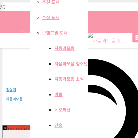
추천 도서
수상 도서
Search
브랜드별 도서
자음과모음
자음과모음 청소년
듀이가 들려주는 실용
자음과모음 소설
강영계
이룸
자음과모음
자음과모음 청소년
네오픽션
단숨