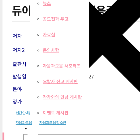
뉴스
듀이가 들려주는 실용주의 
공모전과 투고
자료실
저자
강영계
저자2
문의사항
출판사
자음과모음
자음과모음 서포터즈
발행일
2008-02-27
오탈자 신고 게시판
분야
어린이
작가와의 만남 게시판
정가
11,000원
이벤트 게시판
신간안내문
자음과모음
자음과모음 청소년
필터