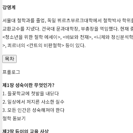
강영계
서울대 철학과를 졸업, 독일 뷔르츠부르크대학에서 철학박사 학위를
교환교수를 지냈다. 건국대 문과대학장, 부총장을 역임했다. 현재 
<청소년을 위한 철학 에세이>, <바보와 천재>, <니체와 정신분석학
>, 쾨르너의 <칸트의 비판철학> 등이 있다.
목차
프롤로그
제1장 성숙이란 무엇인가?
1. 들꽃학교에 첫발을 내딛다
2. 일상에서 저지른 사소한 실수
3. 모든 인간은 성숙해져야 한다
철학 돋보기
제2장 듀이의 교육 사상