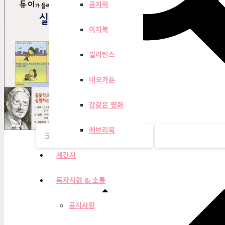
꼼지락
이지북
얼리틴스
네오카툰
강같은 평화
에브리북
계간지
독자지원 & 소통
공지사항