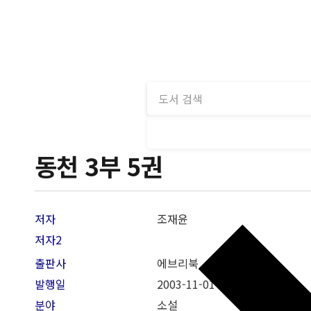
동천 3부 5권
저자
조재윤
저자2
출판사
에브리북
발행일
2003-11-01
분야
소설