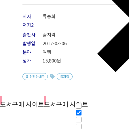
저자
류승희
저자2
출판사
꼼지락
발행일
2017-03-06
분야
여행
정가
15,800원
신간안내문
꼼지락
필터
도서구매 사이트
도서구매 사이트
Hidden label
Hidden label
Hidden label
Hidden label