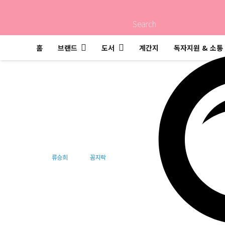
Search
홈
브랜드
도서
계간지
독자지원 & 소통
돌아오는 길은 언제
류승희
꼼지락