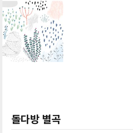
돌다방 별곡