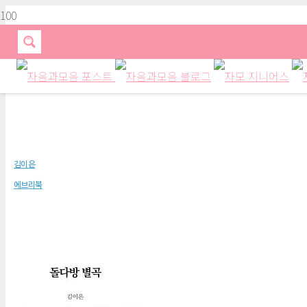
돌다방 별곡
김이은
에브리북