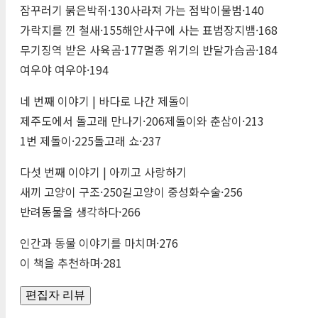
잠꾸러기 붉은박쥐·130사라져 가는 점박이물범·140
가락지를 낀 철새·155해안사구에 사는 표범장지뱀·168
무기징역 받은 사육곰·177멸종 위기의 반달가슴곰·184
여우야 여우야·194
네 번째 이야기 | 바다로 나간 제돌이
제주도에서 돌고래 만나기·206제돌이와 춘삼이·213
1번 제돌이·225돌고래 쇼·237
다섯 번째 이야기 | 아끼고 사랑하기
새끼 고양이 구조·250길고양이 중성화수술·256
반려동물을 생각하다·266
인간과 동물 이야기를 마치며·276
이 책을 추천하며·281
편집자 리뷰