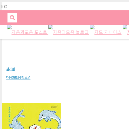
독수리는 왜 까치에 쫓겨다닐까(청
김기범
자음과모음 청소년