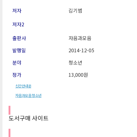
저자
김기범
저자2
출판사
자음과모음
발행일
2014-12-05
분야
청소년
정가
13,000원
신간안내문
자음과모음 청소년
도서구매 사이트