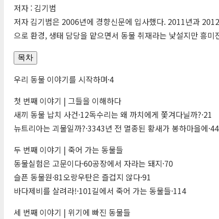
저자 : 김기범
저자 김기범은 2006년에 경향신문에 입사했다. 2011년과 20
으로 환경, 생태 담당을 맡으면서 동물 취재라는 낯설지만 흥미
목차
우리 동물 이야기를 시작하며·4
첫 번째 이야기 | 그들을 이해하다
새끼 동물 납치 사건·12독수리는 왜 까치에게 쫓겨다닐까?·21
뉴트리아는 괴물일까?·3343년 전 멸종된 황새가 봉하마을에·44
두 번째 이야기 | 죽어 가는 동물들
동물실험은 고문이다·60공장에서 자라는 돼지·70
슬픈 동물원·81오랑우탄은 즐겁지 않다·91
바다제비를 살려라!·101길에서 죽어 가는 동물들·114
세 번째 이야기 | 위기에 빠진 동물들