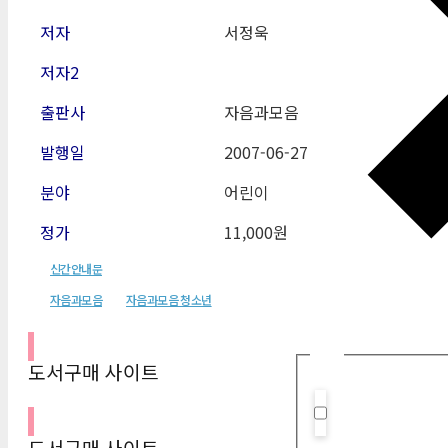
저자
서정욱
저자2
출판사
자음과모음
발행일
2007-06-27
분야
어린이
정가
11,000원
신간안내문
자음과모음
자음과모음 청소년
필터
도서구매 사이트
Hidden label
도서구매 사이트