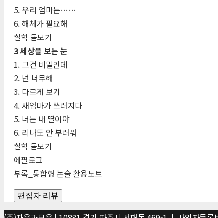
5. 우리 엄마는……
6. 해체가 필요해
철학 돋보기
3 세상을 보는 눈
1. 그건 비밀인데
2. 넌 너무해
3. 다르게 보기
4. 새엄마가 쓰러지다
5. 너는 내 딸이야
6. 리나도 안 부러워
철학 돋보기
에필로그
부록_통합형 논술 활용노트
편집자 리뷰
(주)자음과모음 | 10881 경기 파주시 서패동 469-1 | 사업자등록번호