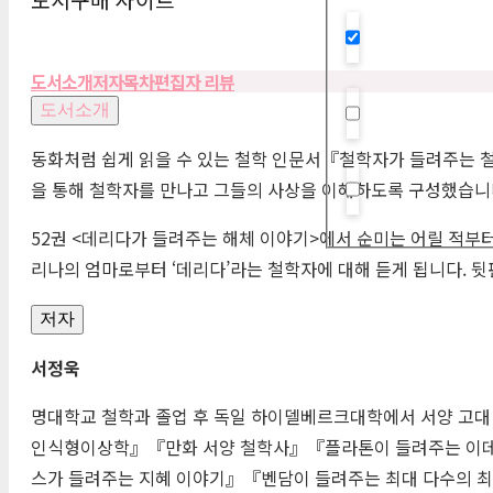
Hidden label
도서소개
저자
목차
편집자 리뷰
도서소개
Hidden label
동화처럼 쉽게 읽을 수 있는 철학 인문서『철학자가 들려주는 
을 통해 철학자를 만나고 그들의 사상을 이해하도록 구성했습니
Hidden label
52권 <데리다가 들려주는 해체 이야기>에서 순미는 어릴 적부터
리나의 엄마로부터 ‘데리다’라는 철학자에 대해 듣게 됩니다. 뒷
저자
서정욱
명대학교 철학과 졸업 후 독일 하이델베르크대학에서 서양 고대
인식형이상학』『만화 서양 철학사』『플라톤이 들려주는 이
스가 들려주는 지혜 이야기』『벤담이 들려주는 최대 다수의 