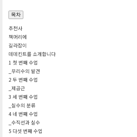
목차
추천사
책머리에
길라잡이
데데킨트를 소개합니다
1 첫 번째 수업
_무리수의 발견
2 두 번째 수업
_제곱근
3 세 번째 수업
_실수의 분류
4 네 번째 수업
_수직선과 실수
5 다섯 번째 수업