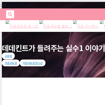
데데킨트가 들려주는 실수1 이야
오화평
자음과모음
자음과모음 청소년