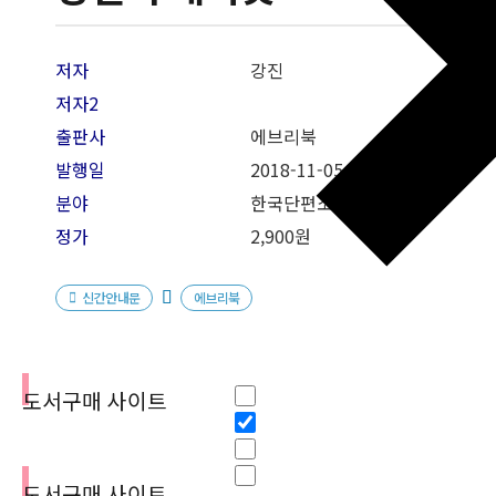
저자
강진
저자2
출판사
에브리북
발행일
2018-11-05
분야
한국단편소설
정가
2,900원
신간안내문
에브리북
필터
Hidden label
도서구매 사이트
Hidden label
Hidden label
Hidden label
도서구매 사이트