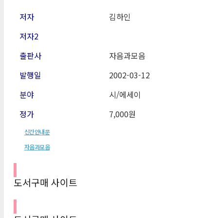
저자
김하인
저자2
출판사
자음과모음
발행일
2002-03-12
분야
시/에세이
정가
7,000원
신간안내문
자음과모음
도서구매 사이트