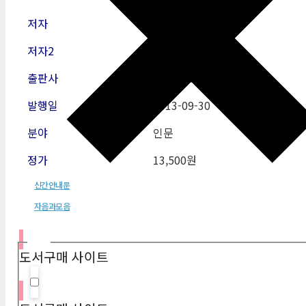
저자
이택광
저자2
출판사
자음과모음
발행일
2013-09-30
분야
인문
정가
13,500원
신간안내문
자음과모음
필터
도서구매 사이트
Hidden label