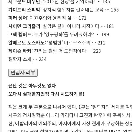
지그문트 바우만
: ‘2012년 현상’을 기억하라! … 135
가야트리 스피박
: 정치적 행위자를 길러내는 교육 … 155
피터 싱어
: 다윈주의와 윤리적 삶 … 171
사이먼 크리츨리
: 실망은 끝이 아니라 시작이다 … 181
그렉 렘버트
: 누가 ‘영구평화’를 두려워하랴? … 199
알베르토 토스카노
: ‘평범한’ 마르크스주의 … 211
제이슨 바커
: 진리는 훨씬 더 도전적이다 … 223
철학자 소개 … 234
편집자 리뷰
끝난 것은 아무것도 없다
또다시 실패할지언정 다시 시도하기를!
책은 크게 두 부분으로 나뉘어 있다. 1부는 ‘철학자의 세계를 여
서구의 정치철학뿐 아니라 가라타니 고진과 왕후이에 주목해서 본
현, 이탈리아의 예외주의, 아시아에서 사상 전개가 부상하는 상
2부는 이택광이 철학자 아홉 명과 각기 나눈 인터뷰 내용이 엮여