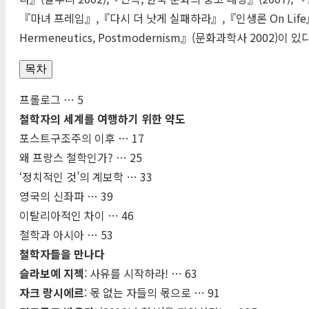
『마녀 프레임』,『다시 더 낫게 실패하라』,『인생론 On Life』등이
Hermeneutics, Postmodernism』(문화과학사 2002)이 있다
목차
프롤로그 … 5
철학자의 세계를 여행하기 위한 약도
포스트구조주의 이후 … 17
왜 프랑스 철학인가? … 25
‘정치적인 것’의 계보학 … 33
영국의 신좌파 … 39
이탈리아적인 차이 … 46
철학과 아시아 … 53
철학자들을 만나다
슬라보예 지젝
: 사유를 시작하라! … 63
자크 랑시에르
: 몫 없는 자들의 몫으로 … 91