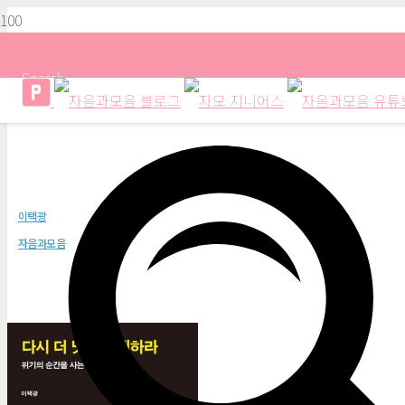
Search
다시 더 낫게 실패하라
이택광
자음과모음