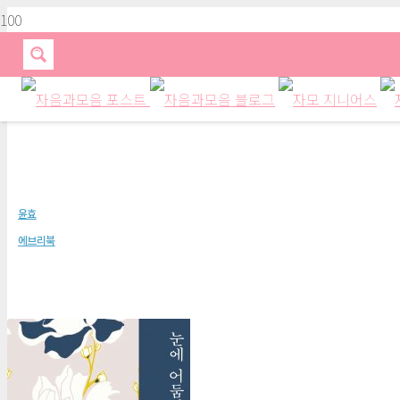
눈에 어둠이 익을 때
윤효
에브리북