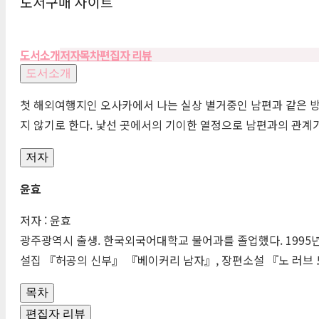
도서구매 사이트
도서소개
저자
목차
편집자 리뷰
도서소개
첫 해외여행지인 오사카에서 나는 실상 별거중인 남편과 같은 방
지 않기로 한다. 낯선 곳에서의 기이한 열정으로 남편과의 관계
저자
윤효
저자 : 윤효
광주광역시 출생. 한국외국어대학교 불어과를 졸업했다. 1995
설집 『허공의 신부』 『베이커리 남자』, 장편소설 『노 러브 노
목차
편집자 리뷰