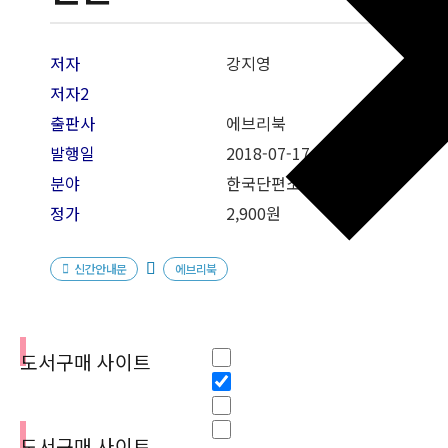
저자
강지영
저자2
출판사
에브리북
발행일
2018-07-
17
분야
한국단편소설
정가
2,900원
신간안내문
에브리북
필터
Hidden label
도서구매 사이트
Hidden label
Hidden label
Hidden label
도서구매 사이트