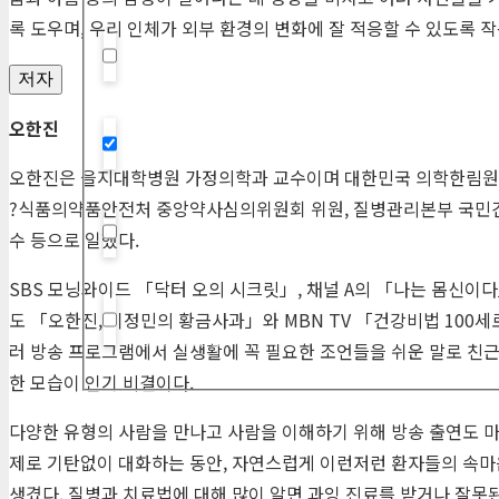
록 도우며, 우리 인체가 외부 환경의 변화에 잘 적응할 수 있도록
Hidden label
저자
오한진
Hidden label
오한진은 을지대학병원 가정의학과 교수이며 대한민국 의학한림원
?식품의약품안전처 중앙약사심의위원회 위원, 질병관리본부 국민건강
수 등으로 일했다.
Hidden label
SBS
모닝와이드 「닥터 오의 시크릿」, 채널 A의 「나는 몸신이
도 「오한진, 이정민의 황금사과」와
MBN
TV
「건강비법 100세
Hidden label
러 방송 프로그램에서 실생활에 꼭 필요한 조언들을 쉬운 말로 친
한 모습이 인기 비결이다.
다양한 유형의 사람을 만나고 사람을 이해하기 위해 방송 출연도 마
제로 기탄없이 대화하는 동안, 자연스럽게 이런저런 환자들의 속마
생겼다. 질병과 치료법에 대해 많이 알면 과잉 진료를 받거나 잘못