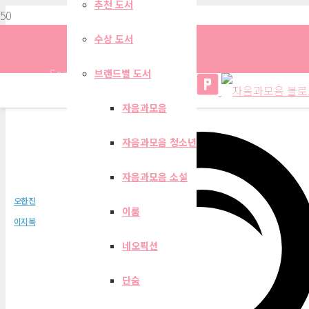
추천 도서
수상 도서
Search
브랜드별 도서
자음과모음
자음과모음 청소년
내 몸을 살리는 호르몬
자음과모음 소설
오한진
이룸
이지북
네오픽션
단숨