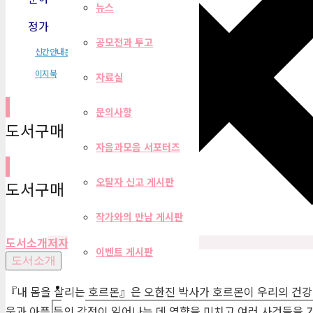
뉴스
정가
13,000원
공모전과 투고
신간안내문
이지북
자료실
문의사항
도서구매 사이트
자음과모음 서포터즈
오탈자 신고 게시판
도서구매 사이트
작가와의 만남 게시판
도서소개
저자
목차
편집자 리뷰
이벤트 게시판
도서소개
『내 몸을 살리는 호르몬』은 오한진 박사가 호르몬이 우리의 건강에
필터
움과 아픔 등의 감정이 일어나는 데 영향을 미치고 여러 사건들을 