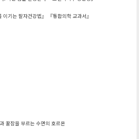
를 이기는 팔자건강법』 『통합의학 교과서』
휴식과 꿀잠을 부르는 수면의 호르몬