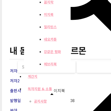
꼼지락
이지북
얼리틴스
네오카툰
내 몸을 살리는 호르몬
강같은 평화
에브리북
저자
오한진
계간지
저자2
독자지원 & 소통
출판사
이지북
발행일
2016-04
-08
공지사항
분야
건강