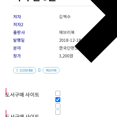
저자
김백수
저자2
출판사
에브리북
발행일
2018-12
-18
분야
한국단편소설
정가
3,200원
신간안내문
에브리북
필터
Hidden label
도서구매 사이트
Hidden label
Hidden label
Hidden label
도서구매 사이트