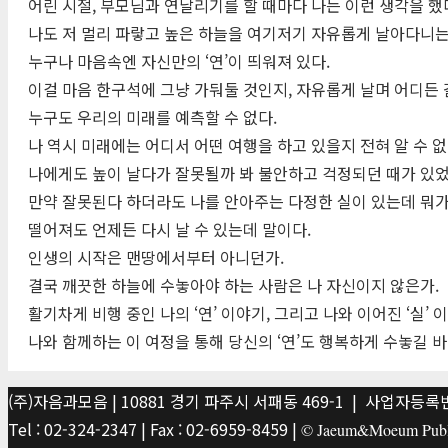
어린 시절, 부모님과 연날리기를 할 때마다 나는 이런 생각을 했
나도 저 멀리 파랗고 높은 하늘을 여기저기 자유롭게 날아다니는 ‘
누구나 마음속엔 자신만의 ‘연’이 띄워져 있다.
이걸 마음 한구석에 그냥 가둬둘 것인지, 자유롭게 날며 어디든 갈 
누구도 우리의 미래를 예측할 수 없다.
나 역시 미래에는 어디서 어떤 여행을 하고 있을지 전혀 알 수 없
나에게도 높이 날다가 잘못될까 봐 불안하고 걱정되던 때가 있었
만약 잘못된다 하더라도 나를 안아주는 다정한 실이 있는데 뭐
떨어져도 언제든 다시 날 수 있는데 말이다.
인생의 시작은 맨땅에서부터 아니던가.
결국 깨끗한 하늘에 수놓아야 하는 사람은 나 자신이지 않은가.
활기차게 비행 중인 나의 ‘연’ 이야기, 그리고 나와 이어진 ‘실’ 
나와 함께하는 이 여정을 통해 당신의 ‘연’도 행복하게 수놓길 
(주)자음과모음 | 10881 경기 파주시 서패동 469-1 | 사업자등록번호
Tel : 02-324-2347 | Fax : 02-6959-8459 |
© Jaeum&Moeum Publis