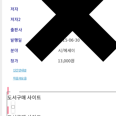
저자
이국주
저자2
출판사
자음과모음
발행일
2015-06
-30
분야
시/에세이
정가
13,000원
신간안내문
자음과모음
필터
도서구매 사이트
Hidden label