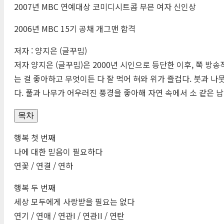
2007년
MBC
연예대상 코미디시트콤 부믄 여자 신인상
2006년
MBC
15기 공채 개그맨 합격
저자 : 양지은 (글꾸밈)
저자 양지은 (글꾸밈)은 2000년 시인으로 등단한 이후, 쭉 
는 걸 좋아하고 무엇이든 다 잘 먹어 혀와 위가 즐겁다. 붓과 
다. 풀과 나무가 어우러진 풍경을 좋아해 자연 속에서 소 같은 남
목차
행복 첫 번째
나에 대한 믿음이 필요하다
연꽃 / 연결 / 연하
행복 두 번째
세상 모두에게 사랑받을 필요는 없다
연기 / 연애 / 연관I / 연관II / 연탄