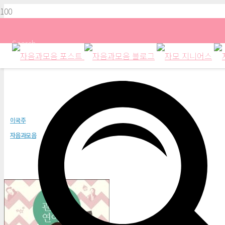
Search
나는 괜찮은 연이야
이국주
자음과모음