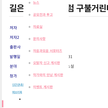
뉴스
길은 생선 내장처럼 구불거린
공모전과 투고
자료실
저자
박정윤
저자2
문의사항
출판사
에브리북
자음과모음 서포터즈
발행일
2019-05
-31
오탈자 신고 게시판
분야
한국단편소설
작가와의 만남 게시판
정가
2,900원
신간안내문
이벤트 게시판
에브리북