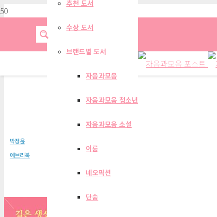
추천 도서
수상 도서
브랜드별 도서
자음과모음
자음과모음 청소년
길은 생선 내장처럼 
자음과모음 소설
박정윤
이룸
에브리북
네오픽션
단숨