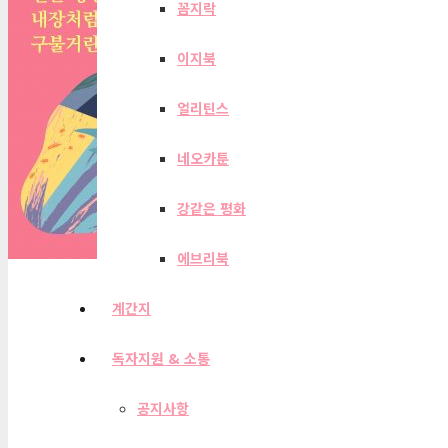
꼼지락
이지북
얼리틴스
네오카툰
강같은 평화
에브리북
계간지
독자지원 & 소통
공지사항