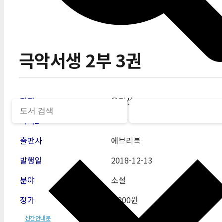
극악서생 2부 3권
저자
유기선
저자2
출판사
에브리북
발행일
2018-12
-13
분야
소설
정가
3,200원
신간안내문