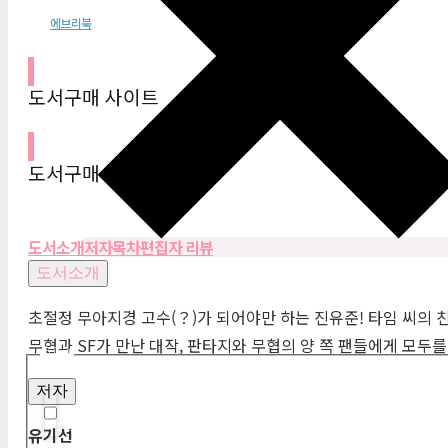
에브리북
도서구매 사이트
도서구매 사이트
도서소개
저자
목차
편집자 리뷰
도서소개
초절정 무아지경 고수(？)가 되어야만 하는 진유준! 타임 씨의 
무협과
SF
가 만난 대작, 판타지와 무협의 양 쪽 팬들에게 모두를
필터
저자
Hidden label
유기선