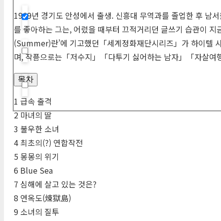
1969년 경기도 안성에서 출생. 신흥대 무역과를 졸업한 후 남
Hidden label
를 좋아하는 그는, 어렸을 때부터 끄적거리던 글쓰기 습관이 지금
(
Summer
)란’에 기고했던「세계정화재단시리즈」가 하이텔 
며, 작품으로는「저수지」「다투기 싫어하는 남자」「자살여행」등
Hidden label
목차
Hidden label
1 급속 출격
2 마녀의 딸
3 불우한 소녀
4 최초의(?) 연합작전
5 몽몽의 위기
6 Blue Sea
7 심해에 살고 있는 것은?
8 연옥도(煉獄島)
9 소녀의 질투