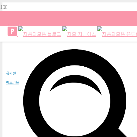
Search
극악서생 2부 3권
유기선
에브리북