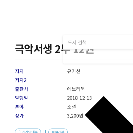
극악서생 2부 12권
저자
유기선
저자2
출판사
에브리북
발행일
2018-12
-13
분야
소설
정가
3,200원
신간안내문
에브리북