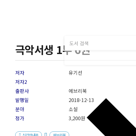
극악서생 1부 6권
저자
유기선
저자2
출판사
에브리북
발행일
2018-12
-13
분야
소설
정가
3,200원
신간안내문
에브리북