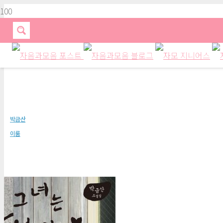
그녀는 나의 발가락을 보았을까
박금산
이룸