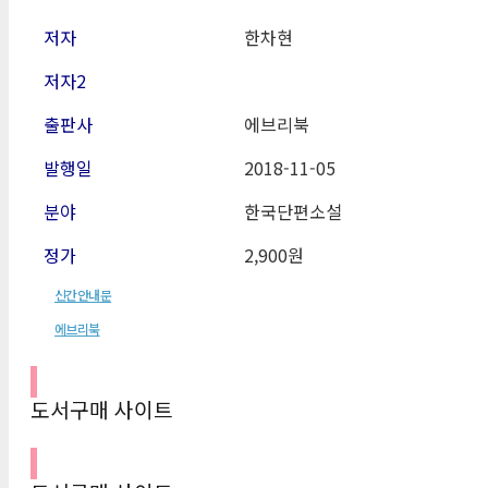
저자
한차현
저자2
출판사
에브리북
발행일
2018-11
-05
분야
한국단편소설
정가
2,900원
신간안내문
에브리북
도서구매 사이트