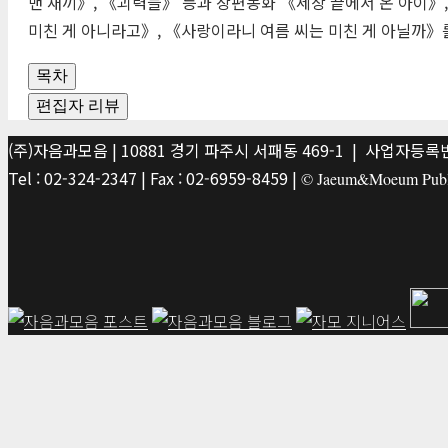
맨 새끼》, 《괴력들》 등과 장편동화 《세상 끝에서 온 아이》,
미친 게 아니라고》, 《사랑이라니 여름 씨는 미친 게 아닐까》
목차
편집자 리뷰
(주)자음과모음 | 10881 경기 파주시 서패동 469-1 | 사업자등록번호
Tel : 02-324-2347 | Fax : 02-6959-8459 |
© Jaeum&Moeum Publis