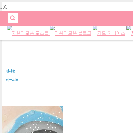
국가와 국민과 그 밖의 존재들
한차현
에브리북