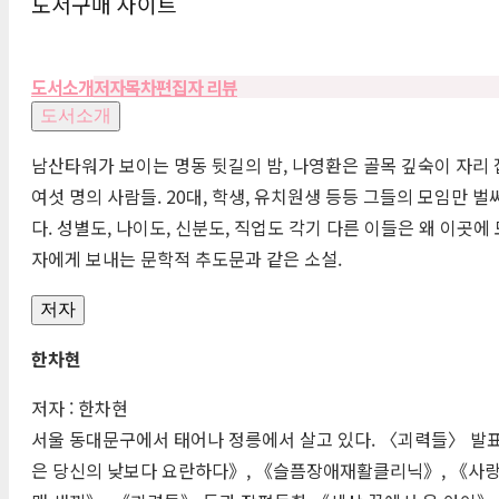
도서구매 사이트
도서소개
저자
목차
편집자 리뷰
도서소개
남산타워가 보이는 명동 뒷길의 밤, 나영환은 골목 깊숙이 자리 
여섯 명의 사람들. 20대, 학생, 유치원생 등등 그들의 모임만 벌
다. 성별도, 나이도, 신분도, 직업도 각기 다른 이들은 왜 이곳
자에게 보내는 문학적 추도문과 같은 소설.
저자
한차현
저자 : 한차현
서울 동대문구에서 태어나 정릉에서 살고 있다. 〈괴력들〉 발표 
은 당신의 낮보다 요란하다》, 《슬픔장애재활클리닉》, 《사랑 