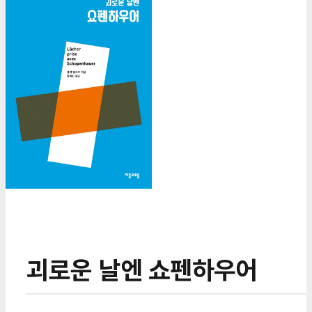
괴로운 날엔 쇼펜하우어