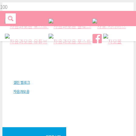
괴로운 날엔 쇼펜하우어
셀린 벨로크
자음과모음