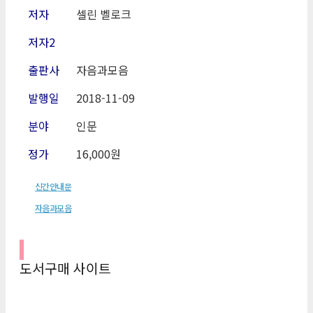
저자
셀린 벨로크
저자2
출판사
자음과모음
발행일
2018-11
-09
분야
인문
정가
16,000원
신간안내문
자음과모음
도서구매 사이트