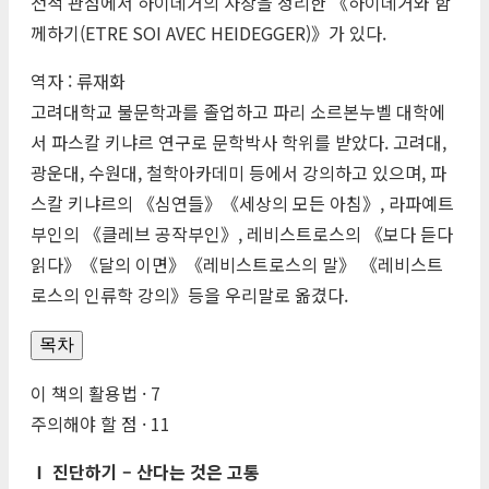
천적 관점에서 하이데거의 사상을 정리한 《하이데거와 함
께하기(
ETRE
SOI
AVEC
HEIDEGGER
)》가 있다.
역자 : 류재화
고려대학교 불문학과를 졸업하고 파리 소르본누벨 대학에
서 파스칼 키냐르 연구로 문학박사 학위를 받았다. 고려대,
광운대, 수원대, 철학아카데미 등에서 강의하고 있으며, 파
스칼 키냐르의 《심연들》《세상의 모든 아침》, 라파예트
부인의 《클레브 공작부인》, 레비스트로스의 《보다 듣다
읽다》《달의 이면》《레비스트로스의 말》 《레비스트
로스의 인류학 강의》등을 우리말로 옮겼다.
목차
이 책의 활용법 · 7
주의해야 할 점 · 11
Ⅰ 진단하기 – 산다는 것은 고통