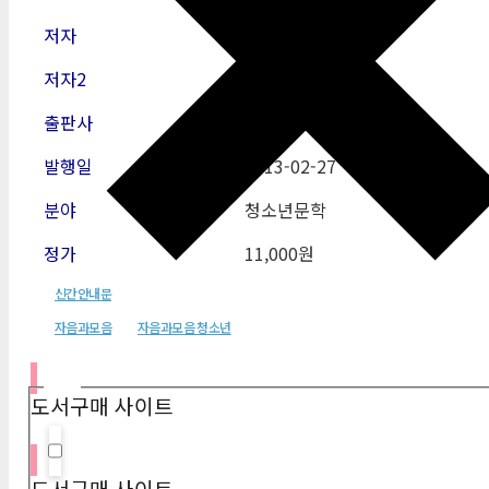
저자
이상권
저자2
출판사
자음과모음
발행일
2013-02
-27
분야
청소년문학
정가
11,000원
신간안내문
자음과모음
자음과모음 청소년
필터
도서구매 사이트
Hidden label
도서구매 사이트