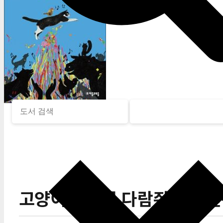
고양이가 기른 다람쥐(청소년