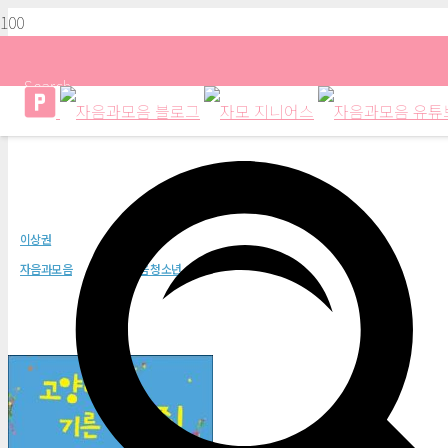
Search
고양이가 기른 다람쥐(청소년문학2
이상권
자음과모음
자음과모음 청소년