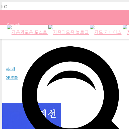
Search
경계선
서미애
에브리북