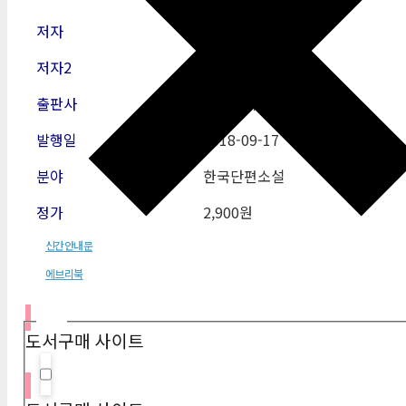
저자
서미애
저자2
출판사
에브리북
발행일
2018
-09-17
분야
한국단편소설
정가
2,900원
신간안내문
에브리북
필터
도서구매 사이트
Hidden label