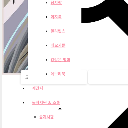
꼼지락
이지북
얼리틴스
네오카툰
강같은 평화
에브리북
계간지
독자지원 & 소통
공지사항