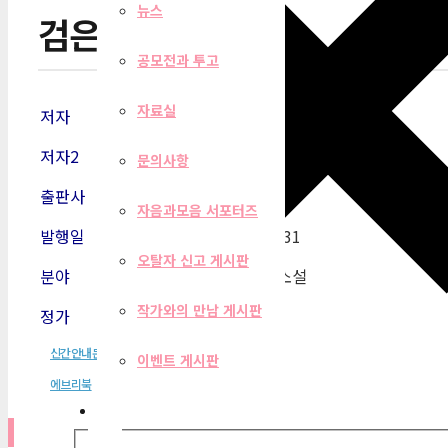
뉴스
검은강
공모전과 투고
자료실
저자
김이정
저자2
문의사항
출판사
에브리북
자음과모음 서포터즈
발행일
2019
-05-31
오탈자 신고 게시판
분야
한국단편소설
작가와의 만남 게시판
정가
2,900원
신간안내문
이벤트 게시판
에브리북
필터