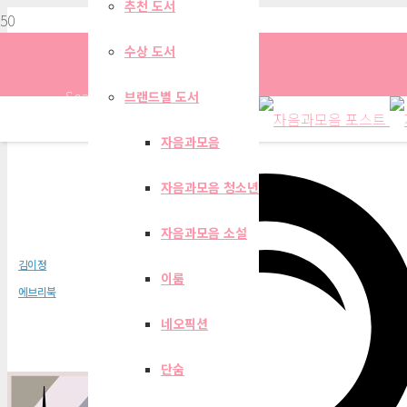
추천 도서
수상 도서
Search
브랜드별 도서
자음과모음
자음과모음 청소년
검은강
자음과모음 소설
김이정
이룸
에브리북
네오픽션
단숨