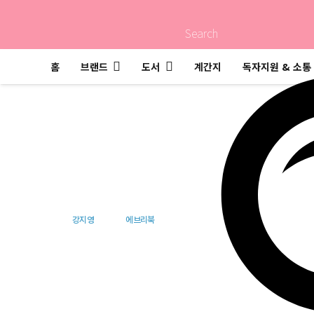
Search
홈
브랜드
도서
계간지
독자지원 & 소통
거짓말
강지영
에브리북