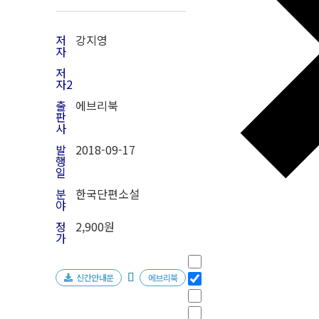
저
강지영
자
저
자2
출
에브리북
판
사
발
2018
-09-17
행
일
분
한국단편소설
야
정
2,900원
가
필터
Hidden label
Hidden label
신간안내문
에브리북
Hidden label
Hidden label