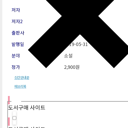
저자
한상운
저자2
출판사
에브리북
발행일
2019
-05-31
분야
소설
정가
2,900원
신간안내문
에브리북
필터
도서구매 사이트
Hidden label