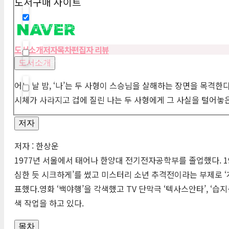
도서구매 사이트
Hidden label
도서소개
저자
목차
편집자 리뷰
Hidden label
도서소개
어느 날 밤, ‘나’는 두 사형이 스승님을 살해하는 장면을 목격한
Hidden label
시체가 사라지고 겁에 질린 나는 두 사형에게 그 사실을 털어놓은
저자
저자 : 한상운
1977년 서울에서 태어나 한양대 전기전자공학부를 졸업했다. 19
심한 듯 시크하게’를 썼고 미스터리 소년 추격전이라는 부제로 ‘게임
표했다.영화 ‘백야행’을 각색했고
TV
단막극 ‘텍사스안타’, ‘습지
색 작업을 하고 있다.
목차