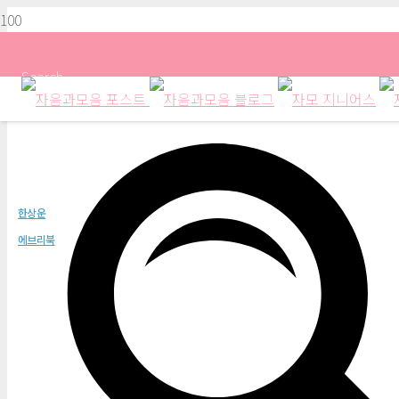
Search
거름 구덩이
한상운
에브리북