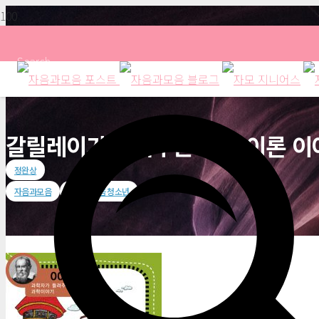
Search
갈릴레이가 들려주는 낙하 이론 이
정완상
자음과모음
자음과모음 청소년