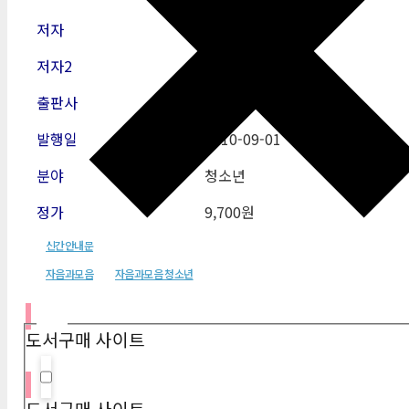
저자
정완상
저자2
출판사
자음과모음
발행일
2010
-09-01
분야
청소년
정가
9,700원
신간안내문
자음과모음
자음과모음 청소년
필터
도서구매 사이트
Hidden label
도서구매 사이트