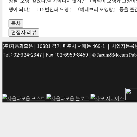
정말 ‘오뎅’ 같았다.잘 기억나지 않지만 「짝짝이 오뎅과 고양
뎅이 되냐』 『15번진짜 오뎅』 『예테보리 오뎅탕』 등을 출간
목차
편집자 리뷰
(주)자음과모음 | 10881 경기 파주시 서패동 469-1 | 사업자등록번호
Tel : 02-324-2347 | Fax : 02-6959-8459 |
© Jaeum&Moeum Publis