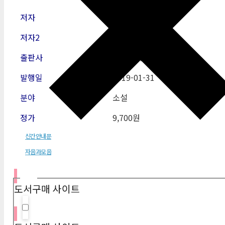
저자
박상
저자2
출판사
에브리북
발행일
2019
-01-31
분야
소설
정가
9,700원
신간안내문
자음과모음
필터
도서구매 사이트
Hidden label