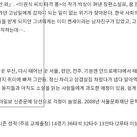
안 와』. <이원식 씨의 타격 폼>의 작가 박상이 펴낸 장편소설로, 꿈
아가던 고남일에게 갑자기 되는 일이 없는 위기가 찾아온다. 한국 사회
움을 받게 되지만 그녀에게는 이미 켄세이라는 남자친구가 있었고, 
제작하는데….
 곳 부산, 다시 태어난 곳 서울, 런던, 전주. 기분엔 안드로메다에서
정지 취미에 빠져 그만둠. 정신 차리고 삼겹살집 차렸다가 냅다 말아먹
 동지들과 아직도 소설을 읽는 사람들에게 과도한 애정이 있음. 쉽게
동아일보 신춘문예 당선으로 걱정이 늘었음. 2008년 서울문화재단 문
성적 (주로 교체출장) 14경기 36타석 32타수 13안타 (2루타 이상 4,