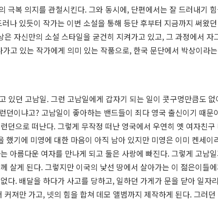
 극복 의지를 관철시킨다. 그와 동시에, 단편에서는 잘 드러내기 
 드러나 있듯이 작가는 이번 소설을 통해 등단 후부터 지금까지 써왔
박상은 자신만의 소설 스타일을 굳건히 지켜가고 있고, 그 과정에서 자
나가고 있는 작가에게 의미 있는 작품으로, 한국 문단에서 박상이라는
살고 있던 고남일. 그런 고남일에게 갑자기 되는 일이 콧구멍만큼도 
필 런던이냐고? 고남일이 좋아하는 밴드들이 죄다 영국 출신이기 때문
런던으로 떠난다. 그렇게 무작정 떠난 영국에서 우연히 옛 여자친구
별을 했기에 미영에 대한 마음이 아직 남아 있지만 미영은 이미 켄세이
는 아름다운 여자를 만나게 되고 둘은 사랑에 빠진다. 그렇게 고남일과
께 살게 된다. 그렇지만 이국의 낯선 땅에서 살아가는 이 젊은이들에
없다. 배달을 하다가 사고를 당하고, 일하던 가게가 문을 닫아 일자리
더 커져만 가고, 넷의 힘을 합쳐 데모 앨범까지 제작하게 된다. 그러