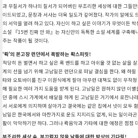
과 무질서가 하나의 질서가 되어버린 부조리한 세상에 대한 그들만의
이드되었고, 문장과 서사는 더욱 밀도가 깊어졌다. 작가의 말에도
의 서막을 열려 하고 있다. 자신이 하고 싶은 이야기가 무엇이든 
소설 『15번 진짜 안 와』는 자신만의 독특한 소설 세계를 구축해
주는 작품이 될 것이다.
‘롹’의 본고장 런던에서 폭발하는 롹스피릿!
적당히 돈 벌면서 하고 싶은 록 밴드를 하고 아쉬울 것 없는 삶을 
계의 선을 넘기 위해 고남일은 런던으로 떠날 결심을 한다. 왜 하
타와 오토바이를 친구 이원식에게 팔아 아무런 대책도 없이 무작정 
해 필요한 여러 가지 도움을 받게 된다. 고남일은 원하지 않던 이
던 중에 스시 가게에서 배달을 하게 된 고남일은 거기에서 로잔나라
서 서로에게 의지하며 살아가고 결국에는 같은 집에서 넷이 모두 함
남일은 한국에서와 마찬가지로 운도 지지리도 없게, 되는 일이라곤 
활이 막막하기만 하다. 그러나 롹음악과 기타에 대한 애정은 점점 
부조리한 세상 속, 부끄럽지 않을 날들에 대한 박상의 기다림!