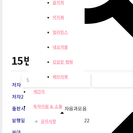
꼼지락
이지북
얼리틴스
네오카툰
15번 진짜 안 와
강같은 평화
에브리북
저자
박상
계간지
저자2
독자지원 & 소통
출판사
자음과모음
발행일
2011
-03-22
공지사항
분야
한국소설