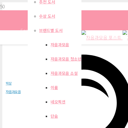
추천 도서
수상 도서
Search
브랜드별 도서
자음과모음
자음과모음 청소년
15번 진짜 안 와
자음과모음 소설
박상
이룸
자음과모음
네오픽션
단숨