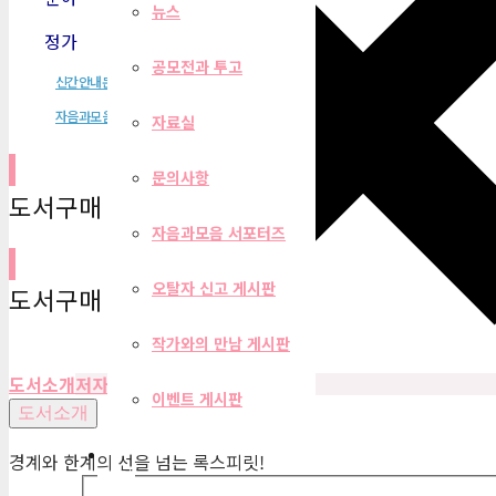
뉴스
정가
2,900원
공모전과 투고
신간안내문
자음과모음
자료실
문의사항
도서구매 사이트
자음과모음 서포터즈
오탈자 신고 게시판
도서구매 사이트
작가와의 만남 게시판
도서소개
저자
목차
편집자 리뷰
이벤트 게시판
도서소개
경계와 한계의 선을 넘는 록스피릿!
필터