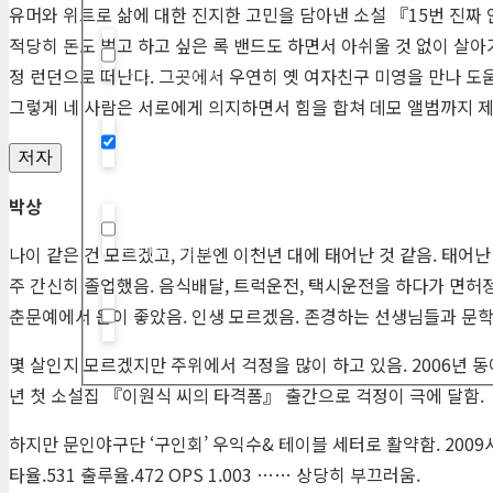
유머와 위트로 삶에 대한 진지한 고민을 담아낸 소설 『15번 진짜 
적당히 돈도 벌고 하고 싶은 록 밴드도 하면서 아쉬울 것 없이 살
Hidden label
정 런던으로 떠난다. 그곳에서 우연히 옛 여자친구 미영을 만나 도
그렇게 네 사람은 서로에게 의지하면서 힘을 합쳐 데모 앨범까지 
Hidden label
저자
박상
Hidden label
나이 같은 건 모르겠고, 기분엔 이천년 대에 태어난 것 같음. 태어난
주 간신히 졸업했음. 음식배달, 트럭운전, 택시운전을 하다가 면허
춘문예에서 운이 좋았음. 인생 모르겠음. 존경하는 선생님들과 문학
Hidden label
몇 살인지 모르겠지만 주위에서 걱정을 많이 하고 있음. 2006년 
년 첫 소설집 『이원식 씨의 타격폼』 출간으로 걱정이 극에 달함.
하지만 문인야구단 ‘구인회’ 우익수& 테이블 세터로 활약함. 2009시즌 
타율.531 출루율.472
OPS
1.003 …… 상당히 부끄러움.