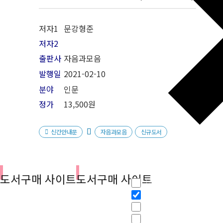
저자1
문강형준
저자2
출판사
자음과모음
발행일
2021-02-10
분야
인문
정가
13,500원
신간안내문
자음과모음
신규도서
필터
도서구매 사이트
도서구매 사이트
Hidden label
Hidden label
Hidden label
Hidden label