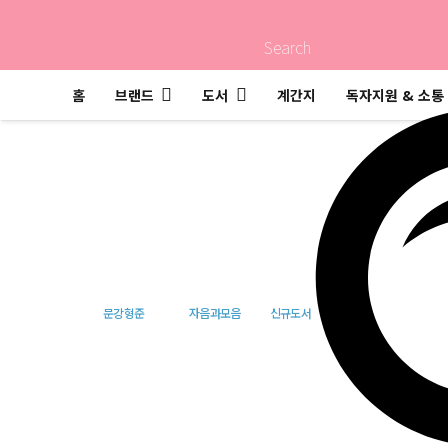
Search
홈
브랜드
도서
계간지
독자지원 & 소통
파국의 지형학(개정
문강형준
자음과모음
신규도서