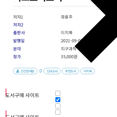
저자1
좌용주
저자2
출판사
이지북
발행일
2021-09-07
분야
지구과학
정가
35,000원
신간안내문
신규도서
추천도서
이지북
필터
Hidden label
도서구매 사이트
Hidden label
Hidden label
Hidden label