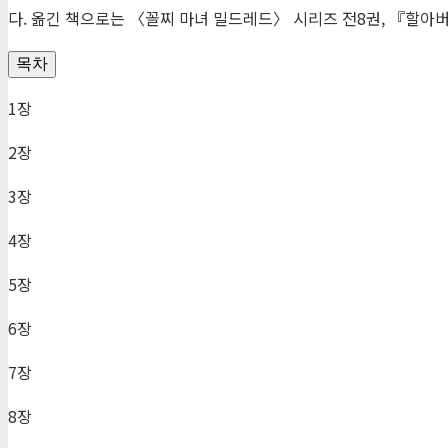
다. 옮긴 책으로는 〈꼴찌 마녀 밀드레드〉 시리즈 전8권, 『할아
목차
1장
2장
3장
4장
5장
6장
7장
8장