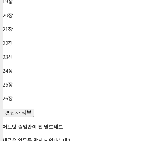
19장
20장
21장
22장
23장
24장
25장
26장
편집자 리뷰
어느덧 졸업반이 된 밀드레드
새로운 임무를 맡게 되었다는데
?