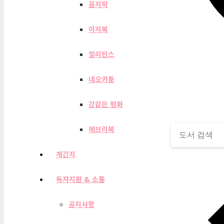
꼼지락
이지북
얼리틴스
네오카툰
강같은 평화
에브리북
계간지
독자지원 & 소통
공지사항