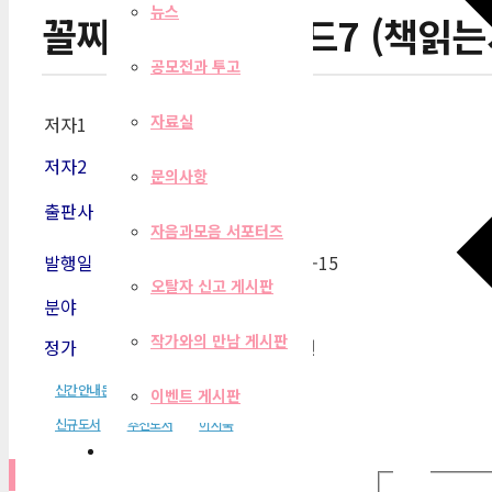
뉴스
꼴찌 마녀 밀드레드7 (책읽는
공모전과 투고
자료실
저자1
질 머피
저자2
문의사항
출판사
이지북
자음과모음 서포터즈
발행일
2022-07-15
오탈자 신고 게시판
분야
어린이
작가와의 만남 게시판
정가
13,000원
신간안내문
이벤트 게시판
신규도서
추천도서
이지북
필터