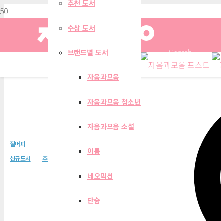
추천 도서
수상 도서
Search
브랜드별 도서
자음과모음
자음과모음 청소년
꼴찌 마녀 밀드레드7 
자음과모음 소설
질머피
이룸
신규도서
추천도서
이지북
네오픽션
단숨