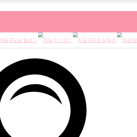
(책읽는샤미18)