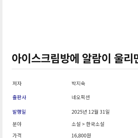
아이스크림방에 알람이 울리
저자
박지숙
출판사
네오픽션
발행일
2025년 12월 31일
분야
소설 > 한국소설
가격
16,800원