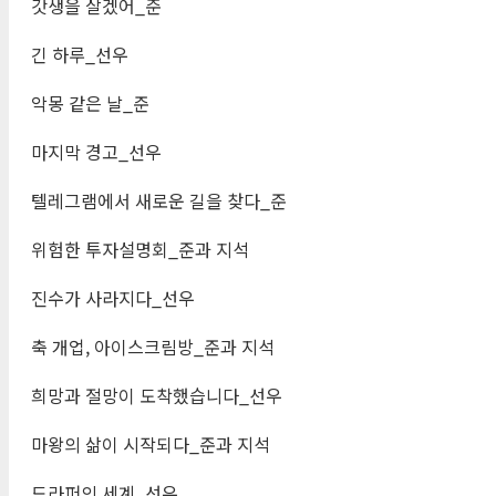
갓생을 살겠어_준
긴 하루_선우
악몽 같은 날_준
마지막 경고_선우
텔레그램에서 새로운 길을 찾다_준
위험한 투자설명회_준과 지석
진수가 사라지다_선우
축 개업, 아이스크림방_준과 지석
희망과 절망이 도착했습니다_선우
마왕의 삶이 시작되다_준과 지석
드라퍼의 세계_선우