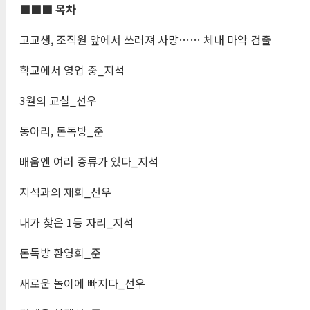
■■■ 목차
고교생, 조직원 앞에서 쓰러져 사망…… 체내 마약 검출
학교에서 영업 중_지석
3월의 교실_선우
동아리, 돈독방_준
배움엔 여러 종류가 있다_지석
지석과의 재회_선우
내가 찾은 1등 자리_지석
돈독방 환영회_준
새로운 놀이에 빠지다_선우