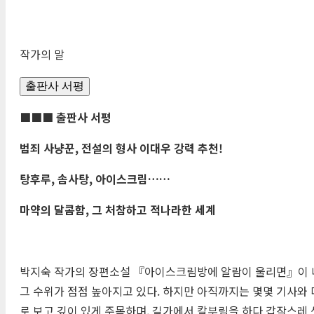
작가의 말
출판사 서평
■■■ 출판사 서평
범죄 사냥꾼
,
전설의 형사 이대우 강력 추천
!
탕후루
,
솜사탕
,
아이스크림
……
마약의 달콤함
,
그 처참하고 적나라한 세계
박지숙 작가의 장편소설 『아이스크림방에 알람이 울리면』이 네
그 수위가 점점 높아지고 있다. 하지만 아직까지는 몇몇 기사와 
로 보고 깊이 있게 주목하며, 길가에서 칼부림을 하다 갑작스레 