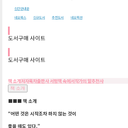
신간안내문
네오북스
신규도서
추천도서
네오픽션
도서구매 사이트
도서구매 사이트
책 소개
저자
목차
출판사 서평
책 속에서
작가의 말
추천사
책 소개
■■■
책 소개
“
어떤 것은 시작조차 하지 않는 것이
좋을 때도 있다
.”