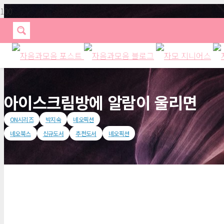
아이스크림방에 알람이 울리면
ON시리즈
박지숙
네오픽션
네오북스
신규도서
추천도서
네오픽션