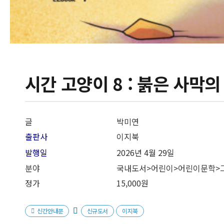
시간 고양이 8 : 붉은 사막의
글
박미연
출판사
이지북
발행일
2026년 4월 29일
분야
국내도서>어린이>어린이문학>
정가
15,000원
신간안내문
신규도서
이지북